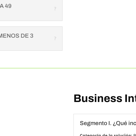
A 49
MENOS DE 3
Business Int
Segmento I. ¿Qué in
Categoría de la solución:
B