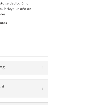
sto se dedicarán a
o, incluye un año de
ntes.
oras
RES
 9