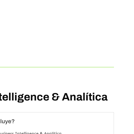
elligence & Analítica
cluye?
usiness Intelligence & Analítica