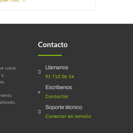
Leer más
Contacto
Llámanos
ue cubre

s y
91 710 06 34
sa,
Escríbenos
v
miento
Contactar
alizado.
Soporte técnico

Conectar en remoto