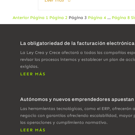
Leer más
Anterior
Página
1
Página
2
Página
3
Página
4
…
Página
8
S
Paginación
de
entradas
La obligatoriedad de la facturación electrónic
La Ley Crea y Crece afectará a todas las compañías esp
revisar los procesos internos y establecer un plan de acc
exigidas.
LEER MÁS
Autónomos y nuevos emprendedores apuestan 
Las herramientas tecnológicas, como el ERP, ofrecerán a 
negocio con garantías ofreciendo escalabilidad, mayor p
las operaciones y cumplimiento normativo.
LEER MÁS