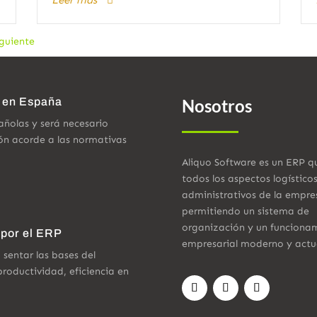
Leer más
iguiente
a en España
Nosotros
añolas y será necesario
ión acorde a las normativas
Aliquo Software es un ERP q
todos los aspectos logístico
administrativos de la empre
permitiendo un sistema de
organización y un funciona
por el ERP
empresarial moderno y actu
sentar las bases del
roductividad, eficiencia en