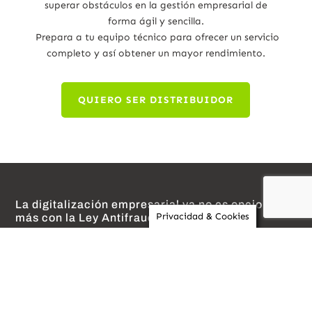
superar obstáculos en la gestión empresarial de
forma ágil y sencilla.
Prepara a tu equipo técnico para ofrecer un servicio
completo y así obtener un mayor rendimiento.
QUIERO SER DISTRIBUIDOR
La digitalización empresarial ya no es opcional y
Privacidad & Cookies
más con la Ley Antifraude
Un sistema ERP actúa como el “cerebro” de la empresa,
conectando todas las áreas en una única plataforma,
dando solución a la falta de integración entre
departamentos, duplicidades de información y pérdida de
oportunidades.