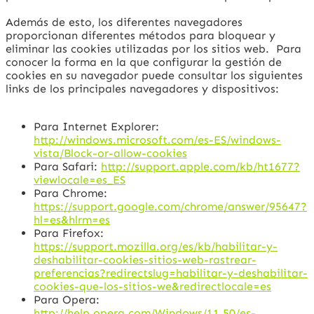
Además de esto, los diferentes navegadores
proporcionan diferentes métodos para bloquear y
eliminar las cookies utilizadas por los sitios web. Para
conocer la forma en la que configurar la gestión de
cookies en su navegador puede consultar los siguientes
links de los principales navegadores y dispositivos:
Para Internet Explorer:
http://windows.microsoft.com/es-ES/windows-
vista/Block-or-allow-cookies
Para Safari:
http://support.apple.com/kb/ht1677?
viewlocale=es_ES
Para Chrome:
https://support.google.com/chrome/answer/95647?
hl=es&hlrm=es
Para Firefox:
https://support.mozilla.org/es/kb/habilitar-y-
deshabilitar-cookies-sitios-web-rastrear-
preferencias?redirectslug=habilitar-y-deshabilitar-
cookies-que-los-sitios-we&redirectlocale=es
Para Opera:
http://help.opera.com/Windows/11.50/es-