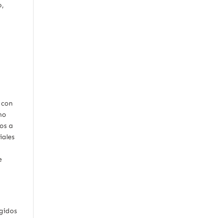
o,
 con
mo
os a
iales
e
ogidos