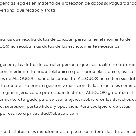
igencias legales en materia de protección de datos salvaguardand
personal que recaba y trata.
ra las que recaba datos de carácter personal en el momento de
QUO® no recaba más datos de los estrictamente necesarios.
neral, los datos de carácter personal que nos facilite se tratarán
ación, mediante llamada telefónica o por correo electrónico, así co
icios de ALIQUO® cuando lo consienta. ALIQUO® no cederá sus dat
llo sea preciso para la gestión y ejecución de las relaciones comerc
el régimen jurídico de protección de datos, ALIQUO® garantiza el
timiento otorgado para su uso, a ejercer sobre ellos los derechos d
to, supresión, portabilidad y oposición. Para cualquiera de estas
d por escrito a privacidad@abacois.com
s o distintos a los mencionados a que se someterán los datos rec