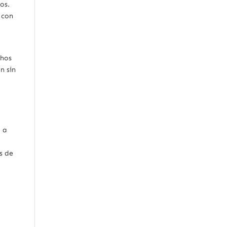
os.
 con
chos
n sin
a a
s de