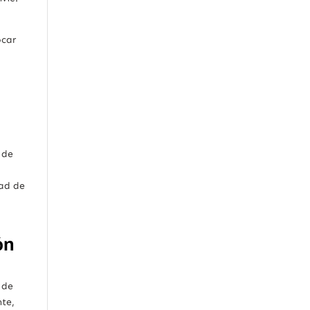
ocar
 de
dad de
ón
 de
nte,