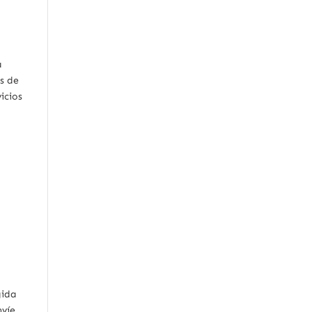
a
as de
icios
gida
víe.