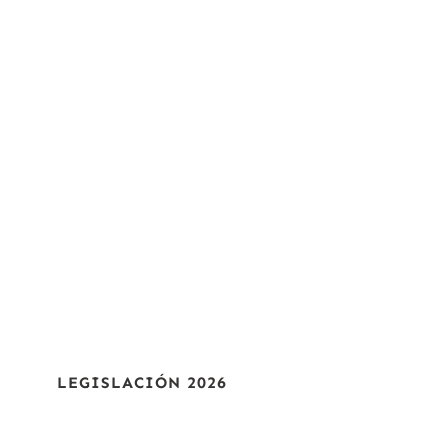
Software de gestión para pymes
Aliquo ERP
Fabricante adaptado a las normativas de la Ley
Antifraude
LEGISLACIÓN 2026