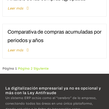
Leer más
Comparativa de compras acumuladas por
periodos y años
Leer más
Página
1
Página
2
Siguiente
Paginación
de
entradas
La digitalización empresarial ya no es opcional y
más con la Ley Antifraude
Un sistema ERP actúa como el “cerebro” de la empresa,
conectando todas las áreas en una única plataforma,