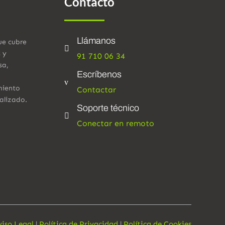
Contacto
Llámanos
ue cubre

s y
91 710 06 34
sa,
Escríbenos
v
miento
Contactar
alizado.
Soporte técnico

Conectar en remoto
viso Legal
|
Política de Privacidad
|
Política de Cookies