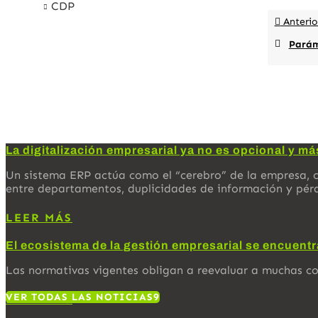
CDP
Anterio
Parám
La digitalización empresarial ya no es opcional y má
Un sistema ERP actúa como el “cerebro” de la empresa, c
entre departamentos, duplicidades de información y pér
LEER MÁS
El ecosistema de la gestión empresarial se encuent
Las normativas vigentes obligan a reevaluar a muchas c
VER TODAS LAS NOTICIAS
LEER MÁS