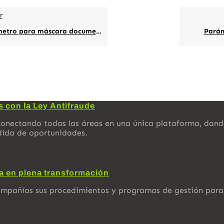
r
etro para máscara documento
Parám
s con la Ley Antifraude
onectando todas las áreas en una única plataforma, dando 
dida de oportunidades.
ra en plena transformación
ompañías sus procedimientos y programas de gestión para 