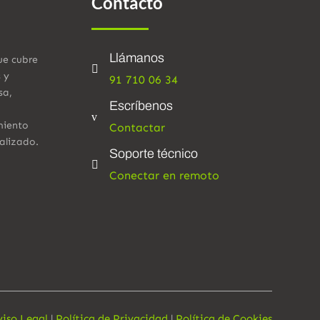
Contacto
Llámanos
ue cubre

s y
91 710 06 34
sa,
Escríbenos
v
miento
Contactar
alizado.
Soporte técnico

Conectar en remoto
viso Legal
|
Política de Privacidad
|
Política de Cookies