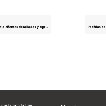
r
 a clientes detalladas y agrupadas
 y más con la Ley