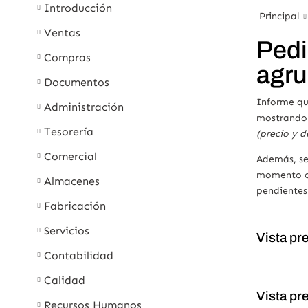
Introducción
Principal
Ventas
Pedi
Compras
agr
Documentos
Informe qu
Administración
mostrando e
Tesorería
(precio y 
Comercial
Además, se 
momento co
Almacenes
pendientes 
Fabricación
Servicios
Vista pr
Contabilidad
Calidad
Vista pr
Recursos Humanos