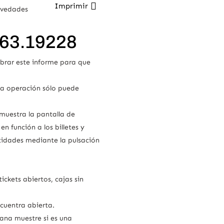
Imprimir
vedades
463.19228
mbrar este informe para que
sta operación sólo puede
muestra la pantalla de
n función a los billetes y
tidades mediante la pulsación
ickets abiertos, cajas sin
ncuentra abierta.
tana muestre si es una