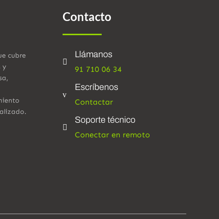
Contacto
Llámanos
ue cubre

s y
91 710 06 34
sa,
Escríbenos
v
miento
Contactar
alizado.
Soporte técnico

Conectar en remoto