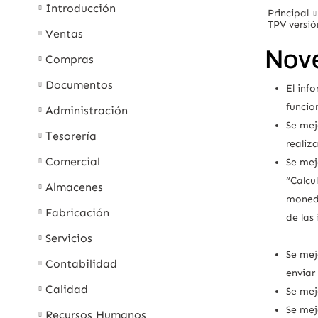
Introducción
Principal
TPV versió
Ventas
Nove
Compras
Documentos
El inf
funcio
Administración
Se mej
Tesorería
realiz
Comercial
Se mej
“Calcu
Almacenes
moneda
Fabricación
de las
Servicios
Se mej
Contabilidad
enviar
Calidad
Se mej
Se mej
Recursos Humanos