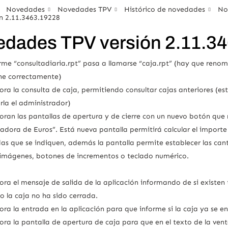
Novedades
Novedades TPV
Histórico de novedades
No
n 2.11.3463.19228
dades TPV versión 2.11.3
orme “consultadiaria.rpt” pasa a llamarse “caja.rpt” (hay que reno
ne correctamente)
ora la consulta de caja, permitiendo consultar cajas anteriores (e
arla el administrador)
oran las pantallas de apertura y de cierre con un nuevo botón que 
ladora de Euros”. Está nueva pantalla permitirá calcular el importe e
s que se indiquen, además la pantalla permite establecer las can
 imágenes, botones de incrementos o teclado numérico.
ora el mensaje de salida de la aplicación informando de si existen t
 o la caja no ha sido cerrada.
ora la entrada en la aplicación para que informe si la caja ya se e
ora la pantalla de apertura de caja para que en el texto de la ven