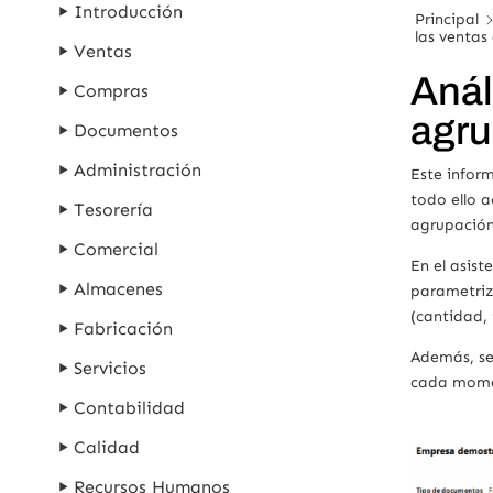
Introducción
Principal
las venta
Ventas
Anál
Compras
agr
Documentos
Administración
Este inform
todo ello a
Tesorería
agrupación 
Comercial
En el asist
Almacenes
parametriza
(cantidad,
Fabricación
Además, se 
Servicios
cada mome
Contabilidad
Calidad
Recursos Humanos