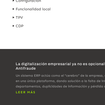
Configuración
Funcionalidad local
TPV
CDP
La digitalización empresarial ya no es opcional
Antifraude
Un sistema ERP actúa como el “cerebro” de la empresa,
en una única plataforma, dando solución a la falta de in
departamentos, duplicidades de información y pérdida 
LEER MÁS