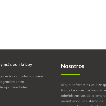
 y más con la Ley
Nosotros
 conectando todas las áreas
tegración entre
Aliquo Software es un ERP q
de oportunidades.
todos los aspectos logístico
administrativos de la empre
permitiendo un sistema de