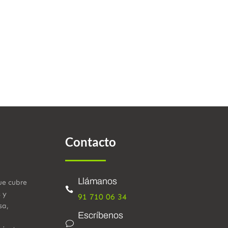
Contacto
Llámanos
ue cubre

s y
91 710 06 34
sa,
Escríbenos
v