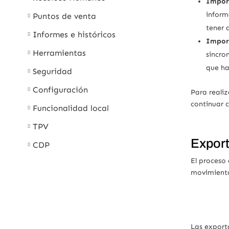
Impor
inform
Puntos de venta
tener 
Informes e históricos
Import
Herramientas
sincro
que ha
Seguridad
Configuración
Para realiz
continuar c
Funcionalidad local
TPV
Expor
CDP
El proceso 
movimientos
Las export