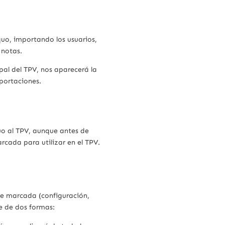
quo, importando los usuarios,
 notas.
pal del TPV, nos aparecerá la
portaciones.
uo al TPV, aunque antes de
rcada para utilizar en el TPV.
re marcada (configuración,
se de dos formas: