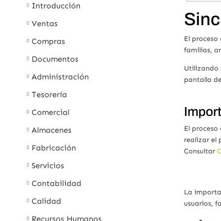
Introducción
Sinc
Ventas
El proceso 
Compras
familias, a
Documentos
Utilizando
Administración
pantalla d
Tesorería
Impor
Comercial
El proceso
Almacenes
realizar el
Fabricación
Consultar
C
Servicios
Contabilidad
La importa
Calidad
usuarios, f
Recursos Humanos