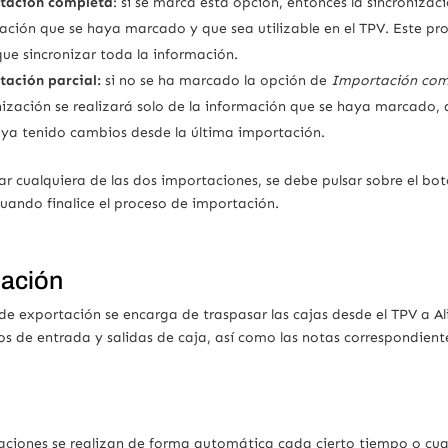
tación completa
: si se marca esta opción, entonces la sincronizaci
ación que se haya marcado y que sea utilizable en el TPV. Este pr
que sincronizar toda la información.
ación parcial:
si no se ha marcado la opción de
Importación com
nización se realizará solo de la información que se haya marcado, q
ya tenido cambios desde la última importación.
ar cualquiera de las dos importaciones, se debe pulsar sobre el bo
uando finalice el proceso de importación.
tación
de exportación se encarga de traspasar las cajas desde el TPV a Al
 de entrada y salidas de caja, así como las notas correspondiente
aciones se realizan de forma automática cada cierto tiempo o cua