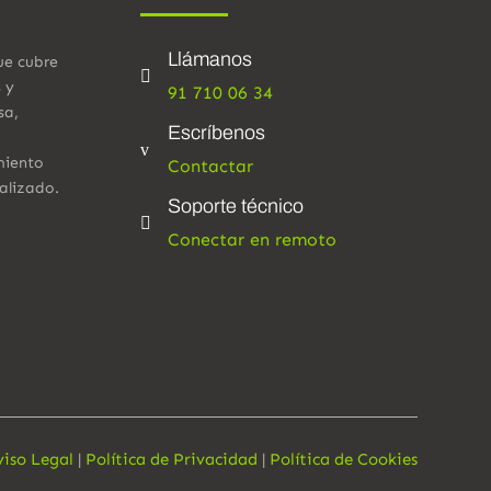
Llámanos
ue cubre

s y
91 710 06 34
sa,
Escríbenos
v
miento
Contactar
alizado.
Soporte técnico

Conectar en remoto
viso Legal
|
Política de Privacidad
|
Política de Cookies