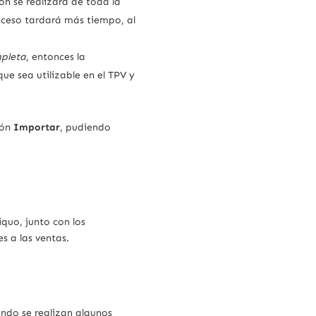
ón se realizará de toda la
oceso tardará más tiempo, al
pleta
, entonces la
ue sea utilizable en el TPV y
tón
Importar
, pudiendo
iquo, junto con los
s a las ventas.
ndo se realizan algunos