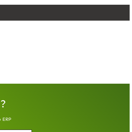
e?
o ERP