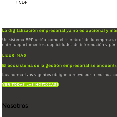
CDP
La digitalización empresarial ya no es opcional y má
Un sistema ERP actúa como el “cerebro” de la empresa, c
entre departamentos, duplicidades de información y pér
LEER MÁS
El ecosistema de la gestión empresarial se encuent
Las normativas vigentes obligan a reevaluar a muchas c
VER TODAS LAS NOTICIAS
LEER MÁS
Nosotros