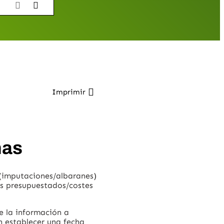
Imprimir
has
 (imputaciones/albaranes)
es presupuestados/costes
de la información a
n establecer una fecha