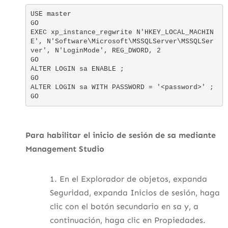
USE master

GO

EXEC xp_instance_regwrite N'HKEY_LOCAL_MACHIN
E', N'Software\Microsoft\MSSQLServer\MSSQLSer
ver', N'LoginMode', REG_DWORD, 2

GO

ALTER LOGIN sa ENABLE ;

GO

ALTER LOGIN sa WITH PASSWORD = '<password>' ;

GO
Para habilitar el inicio de sesión de sa mediante
Management Studio
En el Explorador de objetos, expanda
Seguridad, expanda Inicios de sesión, haga
clic con el botón secundario en sa y, a
continuación, haga clic en Propiedades.