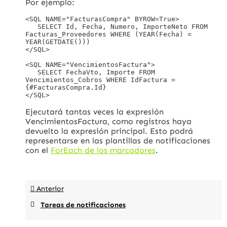
Por ejemplo:
<SQL NAME="FacturasCompra" BYROW=True>

   SELECT Id, Fecha, Numero, ImporteNeto FROM 
Facturas_Proveedores WHERE (YEAR(Fecha) = 
YEAR(GETDATE()))

</SQL>

<SQL NAME="VencimientosFactura">

   SELECT FechaVto, Importe FROM 
Vencimientos_Cobros WHERE IdFactura = 
{#FacturasCompra.Id}

Ejecutará tantas veces la expresión
VencimientosFactura, como registros haya
devuelto la expresión principal. Esto podrá
representarse en las plantillas de notificaciones
con el
ForEach de los marcadores
.
Anterior
Tareas de notificaciones