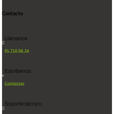
Contacto
Llámanos

91 710 06 34
Escríbenos
v
Contactar
Soporte técnico
